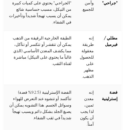
"جراحي"
وآمن
"الجراحي" يحتوي على كميات كبيرة
للجميع.
من النيكل، مسبب حساسية شائع
يمكن أن يسبب تهيجاً شديداً وتأخيرات
في الشفاء.
مطلي /
إنه
الطبقة الخارجية الرقيقة من الذهب
فيرميل
طريقة
يمكن أن تتقشر أو تتكسر أو تتآكل،
معقولة
مما يكشف المعدن الأساسي (الذي
للحصول
غالباً ما يحتوي على النيكل) مباشرة
على
لقناة الثقب.
مظهر
الذهب.
فضة
إنه
الفضة الإسترلينية (92.5% فضة)
إسترلينية
معدن
تتأكسد أو تتشوه عند التعرض للهواء
ثمين،
وسوائل الجسم. هذا التشويه يمكن أن
لذا يجب
يصبغ الجلد بشكل دائم ويسبب تهيجاً
أن يكون
شديداً في ثقب الشفاء.
آمناً.