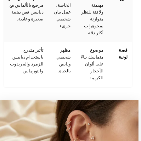
مهيمنة
الخاصة،
مرصع بالألماس مع
ولافتة للنظر
عمل بيان
دبابيس فص ذهبية
متوازنة
شخصي
صغيرة وعادية.
بمجوهرات
جريء.
أكثر دقة.
قصة
موضوع
مظهر
تأثير متدرج
لونية
متماسك بناءً
شخصي
باستخدام دبابيس
على ألوان
ونابض
الزمرد والبيريدوت
الأحجار
بالحياة.
والتورمالين.
الكريمة.