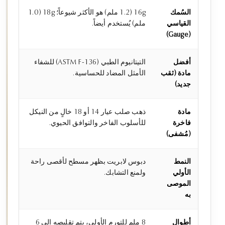
السُمك
16g (1.2 ملم) هو الأكثر شيوعاً؛ 18g (1.0
القياسي
ملم) يُستخدم أيضاً.
(Gauge)
أفضل
التيتانيوم الطبي (ASTM F-136) للشفاء
مادة (ثقب
الأمثل المضاد للحساسية.
جديد)
مادة
ذهب صلب عيار 14 أو 18 خالٍ من النيكل
فاخرة
للأسلوب الفاخر والتوافق الحيوي.
(مُشفى)
النمط
دبوس لابريت بظهر مسطح لأقصى راحة
الأولي
ولمنع التشابك.
الموصى
به
أطوال
8 ملم للتورم الأولي، يتم تقليصه إلى 6