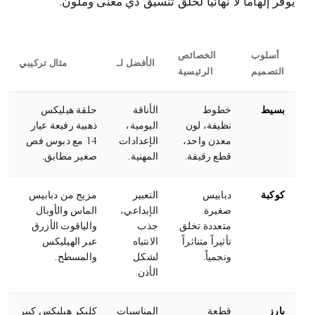
يوفر إلهاماً لا نهائياً لخلق تنسيق ذي معنى وملون.
أسلوب
الخصائص
الأفضل لـ
مثال تركيبي
التصميم
الرئيسية
بسيط
خطوط
الأناقة
حلقة هيليكس
نظيفة، لون
اليومية،
ذهبية رفيعة عيار
معدن واحد،
الإعدادات
14 مع دبوس فص
قطع رقيقة.
المهنية.
صغير مطابق.
كوكبة
دبابيس
التعبير
مزيج من دبابيس
صغيرة
الإبداعي،
الماس والأوبال
متعددة تخلق
جذب
والياقوت الأزرق
تأثيراً متناثراً
الانتباه
عبر الهيليكس
ونجمياً.
لشكل
والمسطح.
الأذن.
بارز
قطعة
المناسبات
كليكر هيليكس كبير