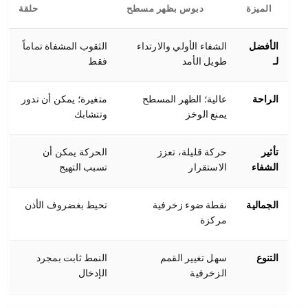
الميزة
دبوس بظهر مسطح
حلقة
الأفضل
الشفاء الأولي والارتداء
الثقوب المشفاة تماماً
لـ
طويل الأمد
فقط
الراحة
عالية؛ الظهر المسطح
متغيرة؛ يمكن أن تدور
يمنع الوخز
وتتشابك
تأثير
حركة قليلة، تعزز
الحركة يمكن أن
الشفاء
الاستقرار
تسبب التهيج
الجمالية
نقطة ضوء زخرفية
تحيط بغضروف الأذن
مركزة
التنوع
سهل تغيير القمم
النمط ثابت بمجرد
الزخرفية
الإدخال