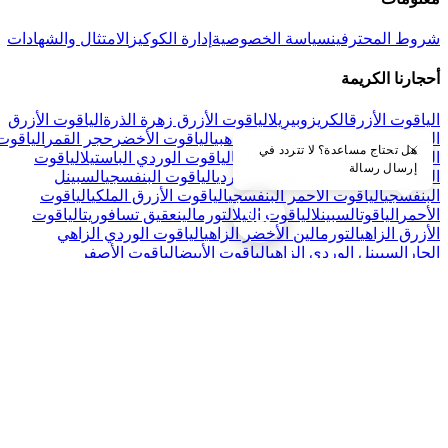
شروط المحترفين
سياسة الخصوصية
إدارة الكوكيز
الامتثال والشهادات
أحجارنا الكريمة
الياقوت الأزرق
الكريزوبيريل
الياقوت الأزرق زهرة الذرة
الياقوت الأزرق
الملكي العميق
الياقوت الأصفر الذهبي
الياقوت الأخضر
حجر القمر
الياقوت
هل تحتاج مساعدة؟ لا تتردد في
البرتقالي
الياقوت الوردي البرتقالي
الياقوت الوردي الباستيل
الياقوت
إرسال رسالة
الخوخي
الياقوت الوردي
السبينل الوردي
الياقوت البنفسجي
السبينل
البنفسجي
الياقوت الأحمر البنفسجي
الياقوت الأزرق الملكي
الياقوت
الأحمر
الياقوت
السبينل
الياقوت التيل
التورمالين
عقيق تسافوريت
الياقوت
الأزرق الزاهي
التورمالين الأخضر الزاهي
الياقوت الوردي الزاهي
الحار
السبينل الوردي الزاهي
الياقوت الأبيض
الياقوت الأصفر
© 2025 جواليس باريس. جميع الحقوق محفوظة. أصالة وشفافية.
Paris, France
Joalys Paris