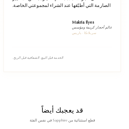
الصارمة التي أطبّقها عند الشراء لمجموعتي الخاصة.
Makria Ilyes
عالم أحجار كريمة ومؤسس
سريلانكا · باريس
الخدمة قبل البيع. الشفافية قبل الربح.
قد يعجبك أيضاً
قطع استثنائية من Sapphire في نفس الفئة