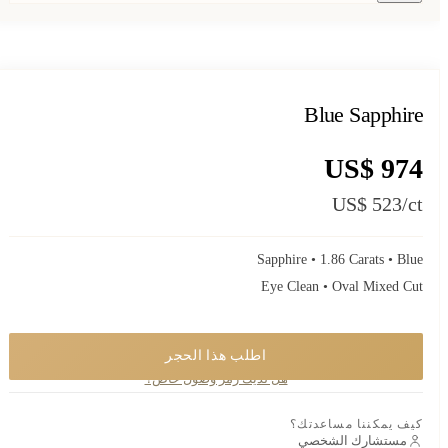
Blue Sapphire
US$ 974
US$ 523
/ct
Sapphire • 1.86 Carats • Blue
Eye Clean • Oval Mixed Cut
اطلب هذا الحجر
قطعة خاصة. اطلب معرفة توفّرها وسأرد عليك شخصيًا.
هل لديك رمز وصول خاص؟
كيف يمكننا مساعدتك؟
مستشارك الشخصي