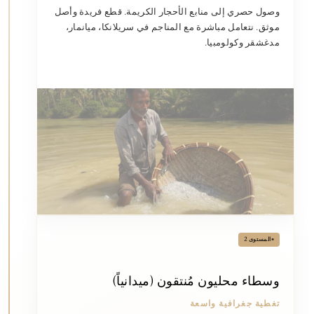
وصول حصري إلى منابع الأحجار الكريمة. قطع فريدة وأصل
موثق. نتعامل مباشرة مع المناجم في سريلانكا، ميانمار،
مدغشقر وكولومبيا.
•
المستوى 2
وسطاء محليون مُنتقون (ميدانياً)
تغطية جغرافية واسعة