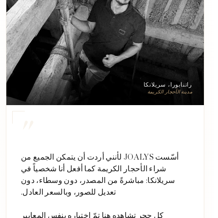
راتنابورا، سريلانكا
مدينة الأحجار الكريمة
"
أسّست JOALYS لأنني أردت أن يتمكن الجميع من
شراء الأحجار الكريمة كما أفعل أنا شخصياً في
سريلانكا: مباشرةً من المصدر، دون وسطاء، دون
تعديل للصور، وبالسعر العادل.
كل حجر تشاهده هنا تمّ اختياره بنفس المعايير