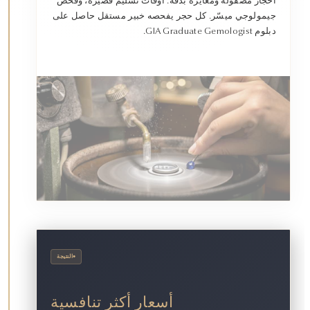
أحجار مصقولة ومعايرة بدقة. أوقات تسليم قصيرة، وفحص
جيمولوجي ميسّر. كل حجر يفحصه خبير مستقل حاصل على
دبلوم GIA Graduate Gemologist.
•
النتيجة
أسعار أكثر تنافسية