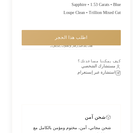
Sapphire • 1.53 Carats • Blue
Loupe Clean • Trillion Mixed Cut
اطلب هذا الحجر
قطعة خاصة. اطلب معرفة توفّرها وسأرد عليك شخصيًا.
هل لديك رمز وصول خاص؟
كيف يمكننا مساعدتك؟
مستشارك الشخصي
استشارة عبر إنستغرام
شحن آمن
شحن مجاني، آمن، مختوم ومؤمن بالكامل مع