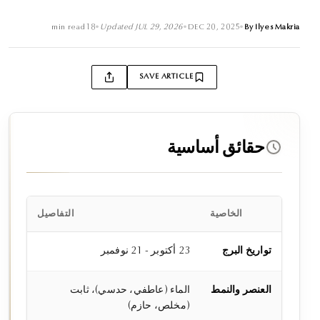
min read
18
•
Updated
JUL 29, 2026
•
DEC 20, 2025
•
By
Ilyes Makria
SAVE ARTICLE
حقائق أساسية
الخاصية
التفاصيل
تواريخ البرج
23 أكتوبر - 21 نوفمبر
العنصر والنمط
الماء (عاطفي، حدسي)، ثابت
(مخلص، حازم)