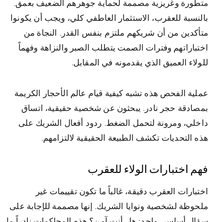
متطورة وغريزية مصممة لحماية جوهرهم الضعيف بعمق.
بالنسبة للعقرب، الاستثمار العاطفي كلي، ويجب أن يكونوا
متأكدين من أن شريكهم ملتزم بنفس القدر. النجاة من
اختباراتهم وفترات الصمت يتطلب الصبر والنزاهة وفهماً
للولاء العميق الذي يقدمونه في المقابل.
عملية الفحص هذه تشبه كيفية قيام عالم الأحجار الكريمة
بمصادقة حجر نادر. يبحثون عن شخصية حقيقية، اتساق
داخلي، ومرونة لتحمل الضغط. ردود أفعال الشريك على
هذه التحديات تكشف الطبيعة الحقيقية لالتزامهم.
فهم اختبارات الولاء للعقرب
اختبارات العقرب دقيقة، غالباً ما تكون تقييمات غير
ملحوظة لشخصية ونوايا الشريك. إنها مصممة للإجابة على
سؤال أساسي واحد: هل أنت آمن؟ هذه المحاكمات نادراً ما