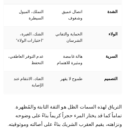
الشدة
اتصال عميق
التملك، الميول
وشغوف
السيطرة
الولاء
الحماية والتفاني
الشك، الغيرة،
الشرسان
"اختبارات الولاء"
السرية
هالة غامضة
عدم التوفر العاطفي،
ومثيرة للاهتمام
التحفظ
التصميم
طموح لا يقهر
العناد، الانتقام عند
الإصابة
الترياق لهذه السمات الظل هو الثقة الثابتة والمُظهرة.
تماماً كما قد يختار المرء حجراً كريماً بناءً على وضوحه
ونزاهته، يقيم العقرب الشريك بناءً على أصالته وموثوقيته.