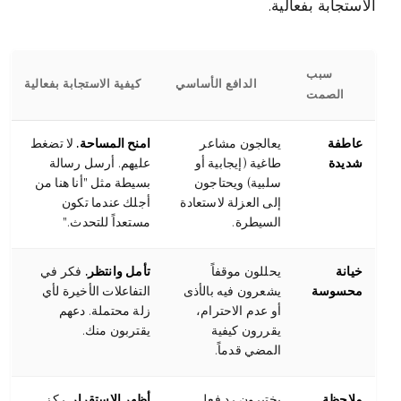
الاستجابة بفعالية.
سبب
الدافع الأساسي
كيفية الاستجابة بفعالية
الصمت
عاطفة
يعالجون مشاعر
امنح المساحة.
لا تضغط
شديدة
طاغية (إيجابية أو
عليهم. أرسل رسالة
سلبية) ويحتاجون
بسيطة مثل "أنا هنا من
إلى العزلة لاستعادة
أجلك عندما تكون
السيطرة.
مستعداً للتحدث."
خيانة
يحللون موقفاً
تأمل وانتظر.
فكر في
محسوسة
يشعرون فيه بالأذى
التفاعلات الأخيرة لأي
أو عدم الاحترام،
زلة محتملة. دعهم
يقررون كيفية
يقتربون منك.
المضي قدماً.
ملاحظة
يختبرون رد فعل
أظهر الاستقرار.
ركز