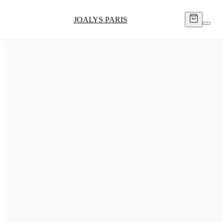
JOALYS PARIS