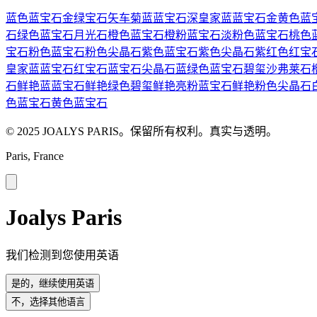
蓝色蓝宝石
金绿宝石
矢车菊蓝蓝宝石
深皇家蓝蓝宝石
金黄色蓝
石
绿色蓝宝石
月光石
橙色蓝宝石
橙粉蓝宝石
淡粉色蓝宝石
桃色
宝石
粉色蓝宝石
粉色尖晶石
紫色蓝宝石
紫色尖晶石
紫红色红宝
皇家蓝蓝宝石
红宝石
蓝宝石
尖晶石
蓝绿色蓝宝石
碧玺
沙弗莱石
石
鲜艳蓝蓝宝石
鲜艳绿色碧玺
鲜艳亮粉蓝宝石
鲜艳粉色尖晶石
色蓝宝石
黄色蓝宝石
© 2025 JOALYS PARIS。保留所有权利。真实与透明。
Paris, France
Joalys Paris
我们检测到您使用英语
是的，继续使用英语
不，选择其他语言