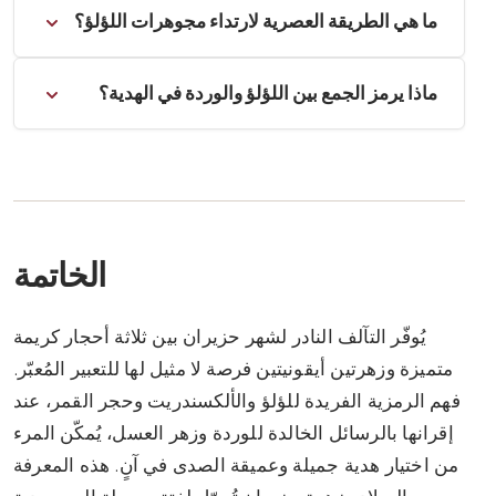
نعم، الألكسندريت المُصنّع مخبرياً بجودة عالية يُقدّم
ما هي الطريقة العصرية لارتداء مجوهرات اللؤلؤ؟
معالجة دقيقة لتجنب التلف أو البهتان.
خياراً أكثر سهولة، مُكرّراً تغيير لون الحجر الطبيعي
بجزء من التكلفة. الأحجار الكريمة الأخرى المُغيّرة
التصميم العصري يتبنّى لآلئ باروك في تصاميم غير
ماذا يرمز الجمع بين اللؤلؤ والوردة في الهدية؟
للون، مثل بعض العقيق أو الياقوت، يُمكن أن تُعتبر
متماثلة، أو قلائد مُتعددة الطبقات، أو إطارات بسيطة
أيضاً.
مثل الأقراط بالخيط. الجمع بين اللؤلؤ ومعادن جريئة أو
الجمع بين اللؤلؤ والوردة يرمز إلى محبة عميقة نقية
أحجار كريمة أخرى يخلق أيضاً مظهراً عصرياً وراقياً.
وحكيمة (اللؤلؤ)، مع عاطفة عميقة وجمال (الوردة). إنه
يُمثّل تعبيراً أنيقاً ومُعبّراً حقاً عن المودّة.
الخاتمة
يُوفّر التآلف النادر لشهر حزيران بين ثلاثة أحجار كريمة
متميزة وزهرتين أيقونيتين فرصة لا مثيل لها للتعبير المُعبّر.
فهم الرمزية الفريدة للؤلؤ والألكسندريت وحجر القمر، عند
إقرانها بالرسائل الخالدة للوردة وزهر العسل، يُمكّن المرء
من اختيار هدية جميلة وعميقة الصدى في آنٍ. هذه المعرفة