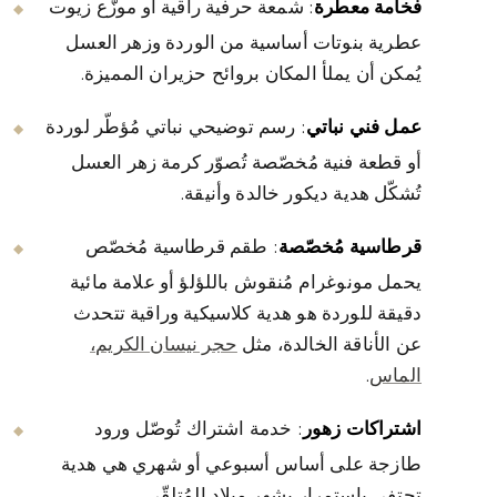
فخامة معطّرة
: شمعة حرفية راقية أو موزّع زيوت
عطرية بنوتات أساسية من الوردة وزهر العسل
يُمكن أن يملأ المكان بروائح حزيران المميزة.
عمل فني نباتي
: رسم توضيحي نباتي مُؤطّر لوردة
أو قطعة فنية مُخصّصة تُصوّر كرمة زهر العسل
تُشكّل هدية ديكور خالدة وأنيقة.
قرطاسية مُخصّصة
: طقم قرطاسية مُخصّص
يحمل مونوغرام مُنقوش باللؤلؤ أو علامة مائية
دقيقة للوردة هو هدية كلاسيكية وراقية تتحدث
عن الأناقة الخالدة، مثل
حجر نيسان الكريم،
الماس
.
اشتراكات زهور
: خدمة اشتراك تُوصّل ورود
طازجة على أساس أسبوعي أو شهري هي هدية
تحتفي باستمرار بشهر ميلاد المُتلقّي.