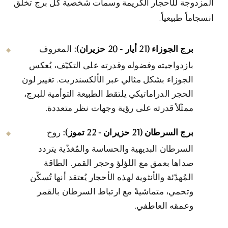
المزدوجة للأحجار الكريمة وسمات شخصية كل برج تخلق
انسجاماً طبيعياً.
برج الجوزاء (21 أيار - 20 حزيران):
المعروف
بازدواجيته وفضوله وقدرته على التكيّف، يُعكس
الجوزاء بشكل مثالي عبر الألكسندريت. تغيير لون
الحجر الدراماتيكي يلتقط الطبيعة التوأمية للبرج،
ممثّلاً قدرته على رؤية وجهات نظر متعددة.
برج السرطان (21 حزيران - 22 تموز):
روح
السرطان البديهية والحساسة والمُغذّية يتردد
صداها بعمق مع اللؤلؤ وحجر القمر. الطاقة
المُهدّئة والأنثوية لهذه الأحجار يُعتقد أنها تُسكّن
وتحمي، متماشيةً مع ارتباط السرطان بالقمر
وعمقه العاطفي.