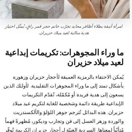
امرأة أنيقة بطلاء أظافر محايد تجرّب خاتم حجر قمر راقٍ، يُمثّل اختيار
هدية مثالية لعيد ميلاد حزيران.
ما وراء المجوهرات: تكريمات إبداعية
لعيد ميلاد حزيران
يُمكن الاحتفاء بالرمزية العميقة لأحجار حزيران وزهوره
بأشكال تمتد إلى ما وراء المجوهرات التقليدية. لأولئك الذين
يسعون إلى هدية فريدة أو مُكمّلة، تُقدّم التكريمات
الإبداعية طريقة دائمة وشخصية للغاية لتكريم عيد ميلاد
حزيران. هذه البدائل تُترجم جوهر اللؤلؤ والألكسندريت
والوردة وزهر العسل إلى فن وتجارب وديكور، مُظهرةً فهماً
مُتأنّياً لمعناها. السردية الغنيّة لـ
أحجار حزيران الكريمة
تُوفّر