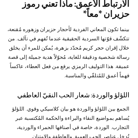
الارتباط الأعمق: ماذا تعني رموز
حزيران *معاً*
بينما تكون المعاني الفردية لأحجار حزيران وزهوره مُقنعة،
تتكشّف قوّتها السردية الحقيقية عندما تُفهم في تآلف. من
خلال إقران حجر كريم مُحدّد بزهرة، يُمكن للمرء أن يخلق
رسالة شخصية ودقيقة للغاية، مُحوّلاً هدية جميلة إلى قصة
عميقة. هذا التوليف الرمزي يرفع من فعل العطاء، عاكساً
فهماً أعمق للمُتلقّي والمناسبة.
اللؤلؤ والوردة: شعار الحب النقيّ العاطفي
الجمع بين اللؤلؤ والوردة هو بيان كلاسيكي وقوي. اللؤلؤ
يُساهم بمواضيع النقاء والبراءة والحكمة المُكتسبة عبر
التجارب. الوردة، خاصة في أصنافها الحمراء والوردية،
تُدخل عناصر الحب العميق والعاطفة والامتنان.