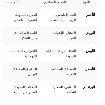
اللون
المعنى الأساسي
الأنسب لـ
الأحمر
الحب العاطفي،
الذكرى السنوية،
الرومانسية، الشغف
الشريك العاطفي
الوردي
الامتنان، الإعجاب،
الأصدقاء، العائلة،
الفرح
هدايا الشكر
الأبيض
النقاء، البراءة، البدايات
الأعراس، المناسبات
الجديدة
الروحانية
الأصفر
الصداقة، السعادة،
الاحتفاء بالصداقة،
الدفء
التهاني
البرتقالي
الحماس، السحر،
العلاقات الجديدة،
الطاقة
التعبير عن الإثارة