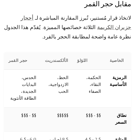
مقابل حجر القمر
لاتخاذ قرار مُستنير، تُبرز المقارنة المباشرة لـ
أحجار
حزيران الكريمة
الثلاثة خصائصها المميزة. يُقدّم هذا الجدول
نظرة عامة واضحة لمطابقة الحجر بالفرد.
الخاصية
اللؤلؤ
الألكسندريت
حجر القمر
الرمزية
الحكمة،
الحظ،
الحدس،
الأساسية
النقاء،
الازدواجية،
البدايات
الصفاء
الحب
الجديدة،
الطاقة الأنثوية
نطاق
$$ - $$$
$$$$$
$$ - $$$
السعر
المتانة
2.5 - 4.5
8.5 (صلب
6.0 - 6.5