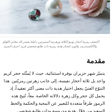
اكتشف رمزية أحجار يونيو الثلاثة وزهرتيه المميزتين. دليلنا يفسر لك معاني اللؤلؤ
والألكسندريت والورد لتختار هدية رمزية ذات طابع شخصي فريد. اعرف المزيد.
مقدمة
يتميّز شهر حزيران بوفرة استثنائية، حيث لا يُمثّله حجر كريم
واحد بل ثلاثة أحجار نفيسة، إلى جانب زهرتين رمزيّتين. هذا
التنوّع الغنيّ يجعل اختيار هدية ذات معنى أكثر تعقيداً، إذ
يحمل كل حجر وكل زهرة دلالاته الخاصة. معاً، تُتيح هذه
الرموز طرقاً متعددة للتعبير عن المحبة والحكمة والحظ
السعيد من خلال هدية مدروسة وذات طابع شخصي.