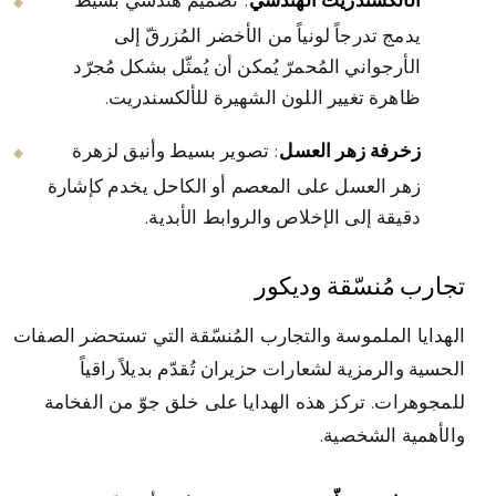
الألكسندريت الهندسي
: تصميم هندسي بسيط
يدمج تدرجاً لونياً من الأخضر المُزرقّ إلى
الأرجواني المُحمرّ يُمكن أن يُمثّل بشكل مُجرّد
ظاهرة تغيير اللون الشهيرة للألكسندريت.
زخرفة زهر العسل
: تصوير بسيط وأنيق لزهرة
زهر العسل على المعصم أو الكاحل يخدم كإشارة
دقيقة إلى الإخلاص والروابط الأبدية.
تجارب مُنسّقة وديكور
الهدايا الملموسة والتجارب المُنسّقة التي تستحضر الصفات
الحسية والرمزية لشعارات حزيران تُقدّم بديلاً راقياً
للمجوهرات. تركز هذه الهدايا على خلق جوّ من الفخامة
والأهمية الشخصية.