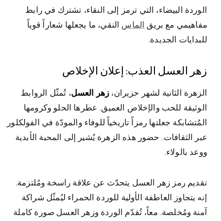
الوردة البيضاء، التي ترمز إلى النقاء، تشترك في رابط
مفاهيمي مع بريق
الماس
النقي، ما يجعلها شعاراً قوياً
للبدايات الجديدة.
زهر العسل العذب: إعلان الإخلاص
الزهرة الثانية لشهر حزيران،
زهر العسل
، تُمثّل الروابط
الوثيقة للحب والإخلاص العميق. عطرها الحلو وكرومها
المُتشابكة جعلتها رمزاً تاريخياً للوفاء والمودّة في الفولكلور
عبر الثقافات. حضور هذه الزهرة يُشير إلى المحبة الأبدية
ووعد بالولاء.
تقديم رمز زهر العسل يتحدّث عن علاقة راسخة ومُلتزمة.
إنه يتجاوز العاطفة الأولية للوردة الحمراء ليُمثّل شراكة
آمنة ومُخلصة. معاً، تُقدّم الوردة وزهر العسل صورة كاملة