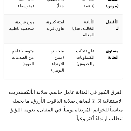
(موس)
(ناعم)
جداً)
(متوسط)
الأفضل
الأناقة
لفتة كبيرة،
روح فريدة،
لـ
الخالدة، هدايا
هاوي فريد
شخصية باطنية
المعالم
مستوى
عالٍ (تجنّب
منخفض
متوسط (احمِ
العناية
الكيماويات
(متين
من الصدمات
والخدوش)
للارتداء
القوية)
اليومي)
الفرق الكبير في المتانة عامل حاسم. صلابة الألكسندريت
الاستثنائية (8.5) تُضاهي صلابة
الياقوت الأزرق
، ما يجعله
مناسباً للخواتم المُرتداة يومياً. في المقابل، نعومة اللؤلؤ
تتطلب ارتداءً أكثر وعياً.