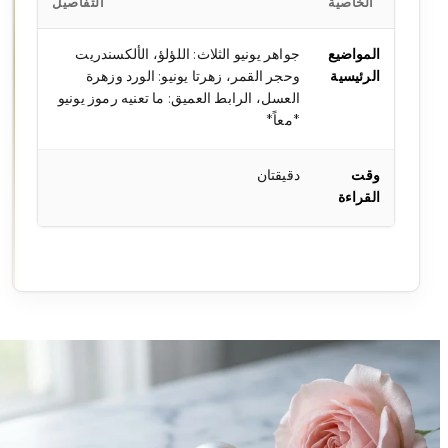
الخاصية
التفاصيل
المواضيع
جواهر يونيو الثلاث: اللؤلؤ، الألكسندريت
الرئيسية
وحجر القمر، زهرتا يونيو: الورد وزهرة
العسل، الرابط العميق: ما تعنيه رموز يونيو
*معاً*
وقت
دقيقتان
القراءة