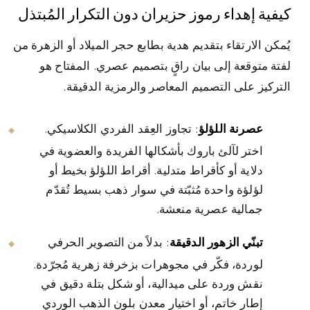
كيفية إهداء رموز حزيران دون التكرار المُبتذل
يُمكن الارتقاء بتقديم هدية بطابع حجر الميلاد أو الزهرة من
لفتة متوقعة إلى بيان راقٍ بتصميم عصري. المفتاح هو
التركيز على التصميم المعاصر والرمزية الدقيقة.
عصرنة اللؤلؤ
: تجاوز العِقد الفردي الكلاسيكي.
اختر لآلئ باروك بأشكالها الفريدة والعضوية في
دلاية أو كأقراط متدلية. أقراط اللؤلؤ بخيط أو
لؤلؤة واحدة مُثبّتة في سوار ذهب بسيط تُقدّم
جمالية عصرية منعشة.
تبنّي الزهور الدقيقة
: بدلاً من التصوير الحرفي
لوردة، فكّر في مجوهرات بزخرفة زهرية مُجرّدة.
نقش وردة على ميدالية، أو شكل بتلة دقيق في
إطار خاتم، أو اختيار معدن بلون الذهب الوردي