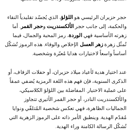
حجر حزيران الرئيسي هو
اللؤلؤ
، الذي يُجسّد تقليدياً النقاء
والحكمة، إلى جانب حجر
الألكسندريت
و
حجر القمر
. أما
زهرته الأساسية فهي
الوردة
، رمز المحبة والجمال، فيما
تُمثّل زهرة
زهر العسل
الإخلاص والوفاء. هذه الرموز تُشكّل
أساساً واسعاً لاختيارات هدايا مُعبّرة وشخصية.
عند اختيار هدية لأعياد ميلاد حزيران، أو حفلات الزفاف، أو
الذكرى السنوية، فإن فهم هذه اللغة الرمزية يُضفي عمقاً
على عملية الاختيار. المفاضلة بين اللؤلؤ الكلاسيكي،
والألكسندريت النادر، أو حجر القمر الأثيري تتجاوز
الجماليات الظاهرة، فهي تعكس شخصية المُتلقّي ونوايا
مُقدّم الهدية. وينطبق الأمر ذاته على الرموز الزهرية التي
تُشكّل الرسالة الكامنة وراء الهدية.