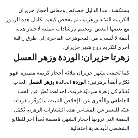
يستكشف هذا الدليل خصائص ومعاني أحجار حزيران
الكريمة الثلاثة وزهرتيه، ثم يفحص كيفية تكامل هذه الرموز
مع بعضها البعض. ويختتم بإرشادات عملية لاختيار هدية
أنيقة لا تُنسى، من المجوهرات الفاخرة إلى طرق راقية
أخرى لتكريم روح شهر حزيران.
زهرتا حزيران: الوردة وزهر العسل
كما يُحتفى بشهر حزيران بثلاثة أحجار كريمة متميزة، فهو
يُكرَّم أيضاً بزهرتين:
الوردة
الخالدة و
زهر العسل
العذب.
تُقدّم كل زهرة سرديّة فريدة، إحداهما تُعبّر عن الحب
العاطفي والأخرى عن الإخلاص الثابت، ما يُوفّر مفردات
غنيّة للتعبير عن المشاعر. هذه الشعارات الزهرية تُكمّل
القصة التي ترويها أحجار الشهر، مُضيفة بُعداً آخر للطابع
الشخصي لأية هدية احتفالية.