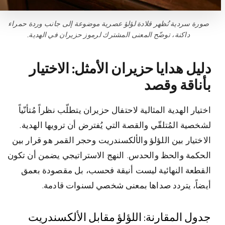
صورة سردية تُظهر قلادة لؤلؤ عصرية موضوعة إلى جانب وردة حمراء
داكنة، توضّح المعنى المشترك لرموز حزيران في الهدية.
دليل هدايا حزيران الأمثل: الاختيار
بأناقة وقصد
اختيار الهدية المثالية لاحتفال حزيران يتطلّب نظراً مُتأنّياً
لشخصية المُتلقّي والقصة التي يُفترض أن ترويها الهدية.
الاختيار بين اللؤلؤ والألكسندريت وحجر القمر هو قرار بين
الحكمة والحظ والحدس. النهج الاستراتيجي يضمن أن تكون
القطعة النهائية ليست أنيقة فحسب، بل مقصودة بعمق
أيضاً، يتردد صداها بمعنى شخصي لسنوات قادمة.
جدول المقارنة: اللؤلؤ مقابل الألكسندريت