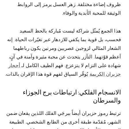
ظروف إضاءة مختلفة. زهر العسل يرمز إلى الروابط
الوثيقة للمحبة الأبدية والوفاء.
هذا الجمع يُمثّل شراكة ليست مُباركة بالحظ السعيد
فحسب، بل قوية بما يكفي للازدهار عبر تغيّرات الحياة. إنه
الشعار المثالي لزوجين عصريين ومرنين يكون رباطهما
أعظم قوّتهما. التآزر يتحدث عن محبة مثيرة وآمنة في آنٍ،
شهادة على التزام لا يتزعزع. فهم الطيف الكامل لـ
أحجار
حزيران الكريمة
يُوفّر السياق لفهم قوة هذا الإقران بالذات.
الانسجام الفلكي: ارتباطات برج الجوزاء
والسرطان
ترتبط رموز حزيران أيضاً ببرجَي الفلك اللذين يقعان ضمن
الشهر، مُقدّمة طبقة أخرى من الطابع الشخصي. الطبيعة