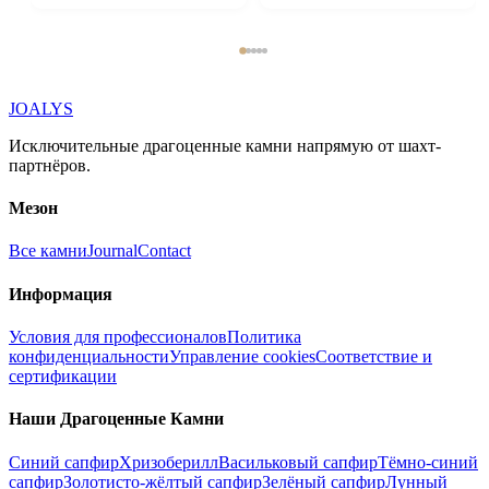
JOALYS
Исключительные драгоценные камни напрямую от шахт-
партнёров.
Мезон
Все камни
Journal
Contact
Информация
Условия для профессионалов
Политика
конфиденциальности
Управление cookies
Соответствие и
сертификации
Наши Драгоценные Камни
Синий сапфир
Хризоберилл
Васильковый сапфир
Тёмно-синий
сапфир
Золотисто-жёлтый сапфир
Зелёный сапфир
Лунный