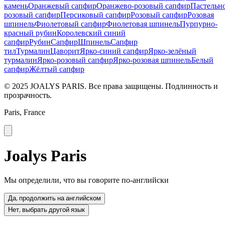
камень
Оранжевый сапфир
Оранжево-розовый сапфир
Пастельн
розовый сапфир
Персиковый сапфир
Розовый сапфир
Розовая
шпинель
Фиолетовый сапфир
Фиолетовая шпинель
Пурпурно-
красный рубин
Королевский синий
сапфир
Рубин
Сапфир
Шпинель
Сапфир
тил
Турмалин
Цаворит
Ярко-синий сапфир
Ярко-зелёный
турмалин
Ярко-розовый сапфир
Ярко-розовая шпинель
Белый
сапфир
Жёлтый сапфир
© 2025 JOALYS PARIS. Все права защищены. Подлинность и
прозрачность.
Paris, France
Joalys Paris
Мы определили, что вы говорите по-английски
Да, продолжить на английском
Нет, выбрать другой язык