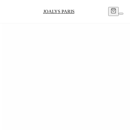
JOALYS PARIS