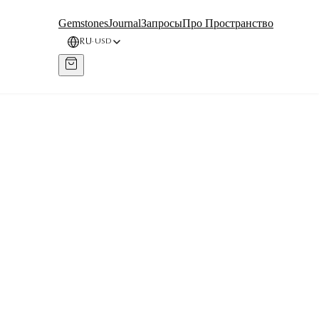
Gemstones
Journal
Запросы
Про Пространство
RU
USD
·