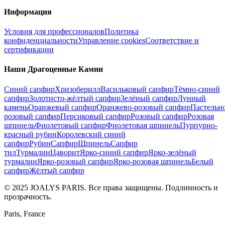
Информация
Условия для профессионалов
Политика
конфиденциальности
Управление cookies
Соответствие и
сертификации
Наши Драгоценные Камни
Синий сапфир
Хризоберилл
Васильковый сапфир
Тёмно-синий
сапфир
Золотисто-жёлтый сапфир
Зелёный сапфир
Лунный
камень
Оранжевый сапфир
Оранжево-розовый сапфир
Пастельн
розовый сапфир
Персиковый сапфир
Розовый сапфир
Розовая
шпинель
Фиолетовый сапфир
Фиолетовая шпинель
Пурпурно-
красный рубин
Королевский синий
сапфир
Рубин
Сапфир
Шпинель
Сапфир
тил
Турмалин
Цаворит
Ярко-синий сапфир
Ярко-зелёный
турмалин
Ярко-розовый сапфир
Ярко-розовая шпинель
Белый
сапфир
Жёлтый сапфир
© 2025 JOALYS PARIS. Все права защищены. Подлинность и
прозрачность.
Paris, France