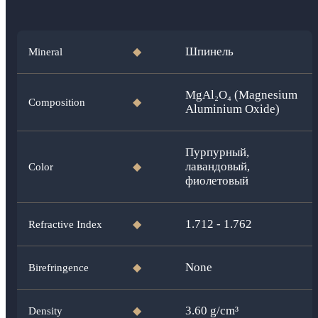
Шпинель
Mineral
◆
MgAl₂O₄ (Magnesium
Composition
◆
Aluminium Oxide)
Пурпурный,
лавандовый,
Color
◆
фиолетовый
1.712 - 1.762
Refractive Index
◆
None
Birefringence
◆
3.60
g/cm³
Density
◆