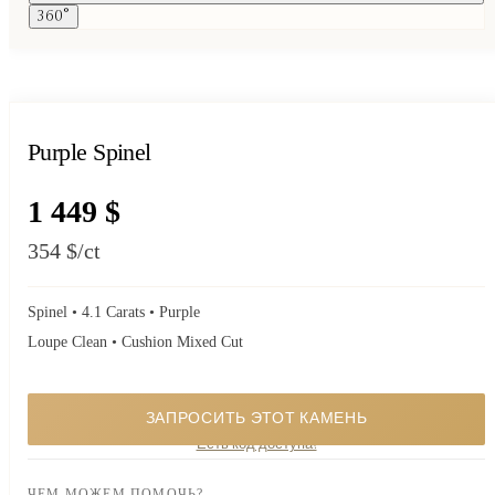
360°
Purple Spinel
1 449 $
354 $
/ct
Spinel • 4.1 Carats • Purple
Loupe Clean • Cushion Mixed Cut
ЗАПРОСИТЬ ЭТОТ КАМЕНЬ
Особый камень. Запросите наличие, и я отвечу вам лично.
Есть код доступа?
ЧЕМ МОЖЕМ ПОМОЧЬ?