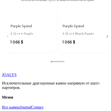
Исключительные Spinel в аналогичной категории
Purple Spinel
Purple Spinel
4.36
ct •
Purple
4.18
ct •
Bluish Purple
1 066 $
1 066 $
JOALYS
Исключительные драгоценные камни напрямую от шахт-
партнёров.
Мезон
Все камни
Journal
Contact