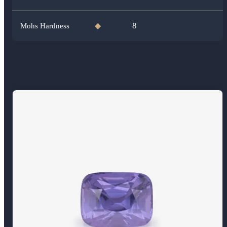
8
Mohs Hardness
◆