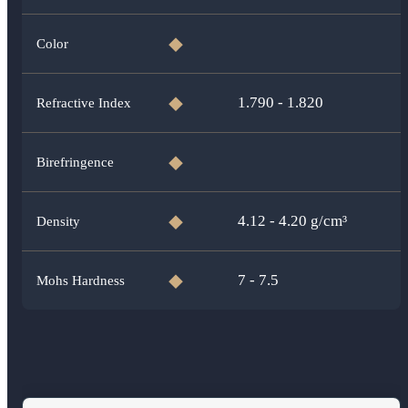
Color
◆
1.790 - 1.820
Refractive Index
◆
Birefringence
◆
4.12 - 4.20
g/cm³
Density
◆
7 - 7.5
Mohs Hardness
◆