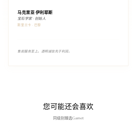
马克里亚·伊利耶斯
宝石学家 · 创始人
斯里兰卡 · 巴黎
售前服务至上。透明诚信先于利润。
您可能还会喜欢
同级别臻选Garnet