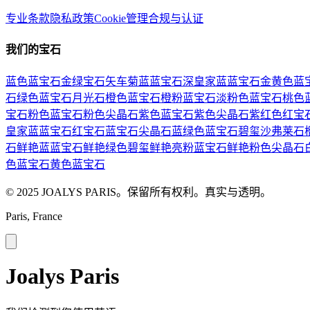
专业条款
隐私政策
Cookie管理
合规与认证
我们的宝石
蓝色蓝宝石
金绿宝石
矢车菊蓝蓝宝石
深皇家蓝蓝宝石
金黄色蓝
石
绿色蓝宝石
月光石
橙色蓝宝石
橙粉蓝宝石
淡粉色蓝宝石
桃色
宝石
粉色蓝宝石
粉色尖晶石
紫色蓝宝石
紫色尖晶石
紫红色红宝
皇家蓝蓝宝石
红宝石
蓝宝石
尖晶石
蓝绿色蓝宝石
碧玺
沙弗莱石
石
鲜艳蓝蓝宝石
鲜艳绿色碧玺
鲜艳亮粉蓝宝石
鲜艳粉色尖晶石
色蓝宝石
黄色蓝宝石
© 2025 JOALYS PARIS。保留所有权利。真实与透明。
Paris, France
Joalys Paris