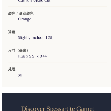
Cushion Mixed Cut
颜色 / 商业颜色
Orange
净度
Slightly Included (SI)
尺寸（毫米）
11.28 x 9.91 x 8.44
处理
无
Discover Spessartite Garnet