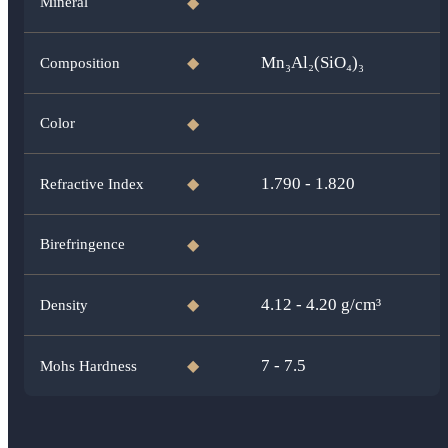
Mineral
◆
Mn₃Al₂(SiO₄)₃
Composition
◆
Color
◆
1.790 - 1.820
Refractive Index
◆
Birefringence
◆
4.12 - 4.20
g/cm³
Density
◆
7 - 7.5
Mohs Hardness
◆