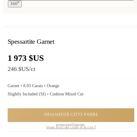
360°
Spessartite Garnet
1 973 $US
246 $US
/ct
Garnet • 8.03 Carats • Orange
Slightly Included (SI) • Cushion Mixed Cut
DEMANDER CETTE PIERRE
Une pièce confidentielle. Demandez sa disponibilité, je vous réponds
personnellement.
Vous avez un code d'accès ?