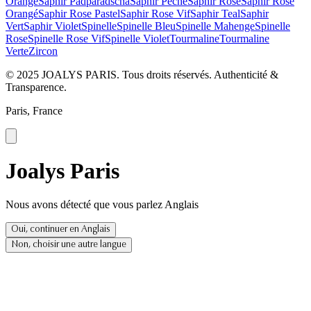
Orange
Saphir Padparadscha
Saphir Pêche
Saphir Rose
Saphir Rose
Orangé
Saphir Rose Pastel
Saphir Rose Vif
Saphir Teal
Saphir
Vert
Saphir Violet
Spinelle
Spinelle Bleu
Spinelle Mahenge
Spinelle
Rose
Spinelle Rose Vif
Spinelle Violet
Tourmaline
Tourmaline
Verte
Zircon
© 2025 JOALYS PARIS. Tous droits réservés. Authenticité &
Transparence.
Paris, France
Joalys Paris
Nous avons détecté que vous parlez Anglais
Oui, continuer en Anglais
Non, choisir une autre langue