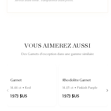
Service avant vente. Transparence avant profit.
VOUS AIMEREZ AUSSI
Des Garnets d'exception dans une gamme similaire
Garnet
Rhodolite Garnet
14.44
ct •
Red
14.05
ct •
Pinkish Purple
1 973 $US
1 973 $US