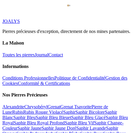
JOALYS
Pierres précieuses d'exception, directement de nos mines partenaires.
La Maison
Toutes les pierres
Journal
Contact
Informations
Conditions Professionnelles
Politique de Confidentialité
Gestion des
Cookies
Conformité & Certifications
Nos Pierres Précieuses
Alexandrite
Chrysobéryl
Grenat
Grenat Tsavorite
Pierre de
Lune
Rubis
Rubis Rouge Violacé
Saphir
Saphir Bicolore
Saphir
Blanc
Saphir Bleu
Saphir Bleu Bleuet
Saphir Bleu Glacé
Saphir Bleu
Royal
Saphir Bleu Royal Profond
Saphir Bleu Vif
Saphir Change-
Couleur
Saphir Jaune
Saphir Jaune Doré
Saphir Lavande
Saphir