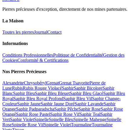
Pierres précieuses d'exception, directement de nos mines partenaires.
La Maison
Toutes les pierres
Journal
Contact
Informations
Conditions Professionnelles
Politique de Confidentialité
Gestion des
Cookies
Conformité & Certifications
Nos Pierres Précieuses
Alexandrite
Chrysobéryl
Grenat
Grenat Tsavorite
Pierre de
Lune
Rubis
Rubis Rouge Violacé
Saphir
Saphir Bicolore
Saphir
Blanc
Saphir Bleu
Saphir Bleu Bleuet
Saphir Bleu Glacé
Saphir Bleu
Royal
Saphir Bleu Royal Profond
Saphir Bleu Vif
Saphir Change-
Couleur
Saphir Jaune
Saphir Jaune Doré
Saphir Lavande
Saphir
Orange
Saphir Padparadscha
Saphir Pêche
Saphir Rose
Saphir Rose
Orangé
Saphir Rose Pastel
Saphir Rose Vif
Saphir Teal
Saphir
Vert
Saphir Violet
Spinelle
Spinelle Bleu
Spinelle Mahenge
Spinelle
Rose
Spinelle Rose Vif
Spinelle Violet
Tourmaline
Tourmaline
Verte
Zircon