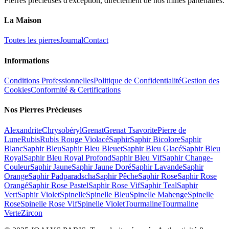
Pierres précieuses d'exception, directement de nos mines partenaires.
La Maison
Toutes les pierres
Journal
Contact
Informations
Conditions Professionnelles
Politique de Confidentialité
Gestion des
Cookies
Conformité & Certifications
Nos Pierres Précieuses
Alexandrite
Chrysobéryl
Grenat
Grenat Tsavorite
Pierre de
Lune
Rubis
Rubis Rouge Violacé
Saphir
Saphir Bicolore
Saphir
Blanc
Saphir Bleu
Saphir Bleu Bleuet
Saphir Bleu Glacé
Saphir Bleu
Royal
Saphir Bleu Royal Profond
Saphir Bleu Vif
Saphir Change-
Couleur
Saphir Jaune
Saphir Jaune Doré
Saphir Lavande
Saphir
Orange
Saphir Padparadscha
Saphir Pêche
Saphir Rose
Saphir Rose
Orangé
Saphir Rose Pastel
Saphir Rose Vif
Saphir Teal
Saphir
Vert
Saphir Violet
Spinelle
Spinelle Bleu
Spinelle Mahenge
Spinelle
Rose
Spinelle Rose Vif
Spinelle Violet
Tourmaline
Tourmaline
Verte
Zircon