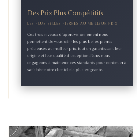
Des Prix Plus Compétitifs
LES PLUS BELLES PIERRES AU MEILLEUR PRIX
Ces trois niveaux d'approvisionnement nous
permettent de vous offrir les plus belles pierres
précieuses au meilleur prix, tout en garantissant leur
origine et leur qualité d'exception. Nous nous
engageons à maintenir ces standards pour continuer à
satisfaire notre clientèle la plus exigeante.