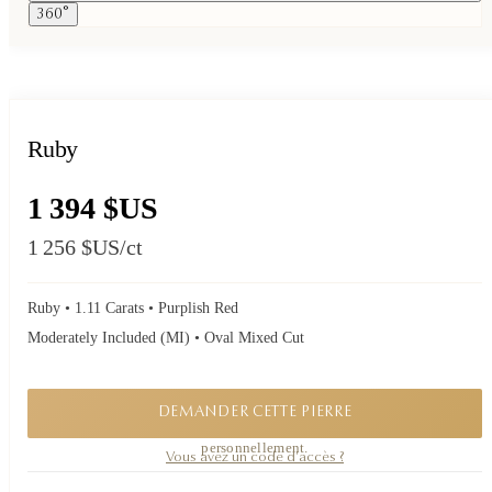
360°
Ruby
1 394 $US
1 256 $US
/ct
Ruby • 1.11 Carats • Purplish Red
Moderately Included (MI) • Oval Mixed Cut
DEMANDER CETTE PIERRE
Une pièce confidentielle. Demandez sa disponibilité, je vous réponds
personnellement.
Vous avez un code d'accès ?