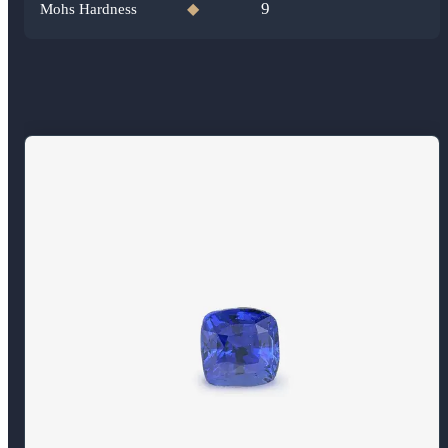
9
Mohs Hardness
◆