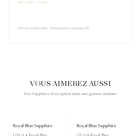
SRI LANKA · PARIS
Service avant vente. Transparence avant profit.
VOUS AIMEREZ AUSSI
Des Sapphires d'exception dans une gamme similaire
Royal Blue Sapphire
Royal Blue Sapphire
1.09
ct •
Royal Blue
1.11
ct •
Royal Blue