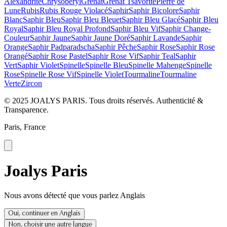
Alexandrite
Chrysobéryl
Grenat
Grenat Tsavorite
Pierre de
Lune
Rubis
Rubis Rouge Violacé
Saphir
Saphir Bicolore
Saphir
Blanc
Saphir Bleu
Saphir Bleu Bleuet
Saphir Bleu Glacé
Saphir Bleu
Royal
Saphir Bleu Royal Profond
Saphir Bleu Vif
Saphir Change-
Couleur
Saphir Jaune
Saphir Jaune Doré
Saphir Lavande
Saphir
Orange
Saphir Padparadscha
Saphir Pêche
Saphir Rose
Saphir Rose
Orangé
Saphir Rose Pastel
Saphir Rose Vif
Saphir Teal
Saphir
Vert
Saphir Violet
Spinelle
Spinelle Bleu
Spinelle Mahenge
Spinelle
Rose
Spinelle Rose Vif
Spinelle Violet
Tourmaline
Tourmaline
Verte
Zircon
© 2025 JOALYS PARIS. Tous droits réservés. Authenticité &
Transparence.
Paris, France
Joalys Paris
Nous avons détecté que vous parlez Anglais
Oui, continuer en Anglais
Non, choisir une autre langue