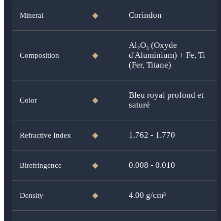
Corindon
Mineral
◆
Al₂O₃ (Oxyde
d'Aluminium) + Fe, Ti
Composition
◆
(Fer, Titane)
Bleu royal profond et
Color
◆
saturé
1.762 - 1.770
Refractive Index
◆
0.008 - 0.010
Birefringence
◆
4.00
g/cm³
Density
◆