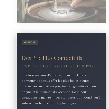
•
RÉSULTAT
Des Prix Plus Compétitifs
LES PLUS BELLES PIERRES AU MEILLEUR PRIX
Ces trois niveaux d'approvisionnement nous
permettent de vous offrir les plus belles pierres
précieuses au meilleur prix, tout en garantissant leur
origine et leur qualité d'exception. Nous nous
engageons à maintenir ces standards pour continuer à
satisfaire notre clientèle la plus exigeante.