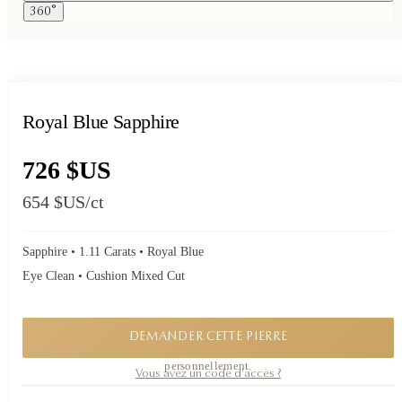
360°
Royal Blue Sapphire
726 $US
654 $US
/ct
Sapphire • 1.11 Carats • Royal Blue
Eye Clean • Cushion Mixed Cut
DEMANDER CETTE PIERRE
Une pièce confidentielle. Demandez sa disponibilité, je vous réponds
personnellement.
Vous avez un code d'accès ?