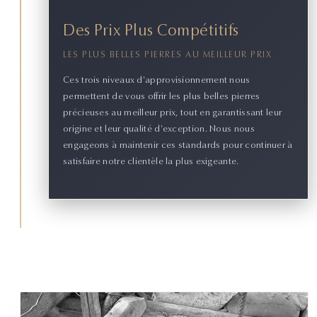
Des Prix Plus Compétitifs
LES PLUS BELLES PIERRES AU MEILLEUR PRIX
Ces trois niveaux d'approvisionnement nous
permettent de vous offrir les plus belles pierres
précieuses au meilleur prix, tout en garantissant leur
origine et leur qualité d'exception. Nous nous
engageons à maintenir ces standards pour continuer à
satisfaire notre clientèle la plus exigeante.