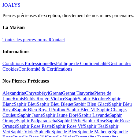
JOALYS
Pierres précieuses d'exception, directement de nos mines partenaires.
La Maison
Toutes les pierres
Journal
Contact
Informations
Conditions Professionnelles
Politique de Confidentialité
Gestion des
Cookies
Conformité & Certifications
Nos Pierres Précieuses
Alexandrite
Chrysobéryl
Grenat
Grenat Tsavorite
Pierre de
Lune
Rubis
Rubis Rouge Violacé
Saphir
Saphir Bicolore
Saphir
Blanc
Saphir Bleu
Saphir Bleu Bleuet
Saphir Bleu Glacé
Saphir Bleu
Royal
Saphir Bleu Royal Profond
Saphir Bleu Vif
Saphir Change-
Couleur
Saphir Jaune
Saphir Jaune Doré
Saphir Lavande
Saphir
Orange
Saphir Padparadscha
Saphir Pêche
Saphir Rose
Saphir Rose
Orangé
Saphir Rose Pastel
Saphir Rose Vif
Saphir Teal
Saphir
Vert
Saphir Violet
Spinelle
Spinelle Bleu
Spinelle Mahenge
Spinelle