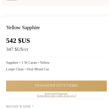
Yellow Sapphire
542 $US
347 $US
/ct
Sapphire • 1.56 Carats • Yellow
Loupe Clean • Oval Mixed Cut
DEMANDER CETTE PIERRE
Une pièce confidentielle. Demandez sa disponibilité, je vous réponds
personnellement.
Vous avez un code d'accès ?
BESOIN D'AIDE ?