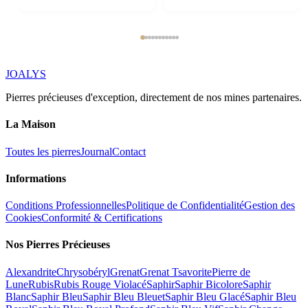
JOALYS
Pierres précieuses d'exception, directement de nos mines partenaires.
La Maison
Toutes les pierres
Journal
Contact
Informations
Conditions Professionnelles
Politique de Confidentialité
Gestion des
Cookies
Conformité & Certifications
Nos Pierres Précieuses
Alexandrite
Chrysobéryl
Grenat
Grenat Tsavorite
Pierre de
Lune
Rubis
Rubis Rouge Violacé
Saphir
Saphir Bicolore
Saphir
Blanc
Saphir Bleu
Saphir Bleu Bleuet
Saphir Bleu Glacé
Saphir Bleu