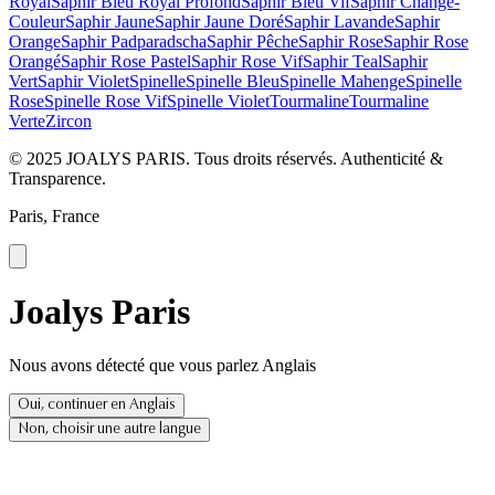
Royal
Saphir Bleu Royal Profond
Saphir Bleu Vif
Saphir Change-
Couleur
Saphir Jaune
Saphir Jaune Doré
Saphir Lavande
Saphir
Orange
Saphir Padparadscha
Saphir Pêche
Saphir Rose
Saphir Rose
Orangé
Saphir Rose Pastel
Saphir Rose Vif
Saphir Teal
Saphir
Vert
Saphir Violet
Spinelle
Spinelle Bleu
Spinelle Mahenge
Spinelle
Rose
Spinelle Rose Vif
Spinelle Violet
Tourmaline
Tourmaline
Verte
Zircon
© 2025 JOALYS PARIS. Tous droits réservés. Authenticité &
Transparence.
Paris, France
Joalys Paris
Nous avons détecté que vous parlez Anglais
Oui, continuer en Anglais
Non, choisir une autre langue