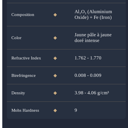
Al₂O₃ (Aluminium
Composition
◆
Oxide) + Fe (Iron)
Jaune pâle à jaune
Color
◆
doré intense
1.762 - 1.770
Refractive Index
◆
0.008 - 0.009
Birefringence
◆
3.98 - 4.06
g/cm³
Density
◆
9
Mohs Hardness
◆