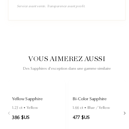
Service avant vente. Transparence avant profit.
VOUS AIMEREZ AUSSI
Des Sapphires d'exception dans une gamme similaire
Yellow Sapphire
Bi-Color Sapphire
1.23
ct •
Yellow
1.66
ct •
Blue / Yellow
386 $US
477 $US