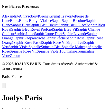
Nos Pierres Précieuses
Alexandrite
Chrysobéryl
Grenat
Grenat Tsavorite
Pierre de
Lune
Rubis
Rubis Rouge Violacé
Saphir
Saphir Bicolore
Saphir
Blanc
Saphir Bleu
Saphir Bleu Bleuet
Saphir Bleu Glacé
Saphir Bleu
Royal
Saphir Bleu Royal Profond
Saphir Bleu Vif
Saphir Change-
Couleur
Saphir Jaune
Saphir Jaune Doré
Saphir Lavande
Saphir
Orange
Saphir Padparadscha
Saphir Pêche
Saphir Rose
Saphir Rose
Orangé
Saphir Rose Pastel
Saphir Rose Vif
Saphir Teal
Saphir
Vert
Saphir Violet
Spinelle
Spinelle Bleu
Spinelle Mahenge
Spinelle
Rose
Spinelle Rose Vif
Spinelle Violet
Tourmaline
Tourmaline
Verte
Zircon
© 2025 JOALYS PARIS. Tous droits réservés. Authenticité &
Transparence.
Paris, France
Joalys Paris