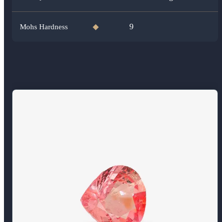
9
Mohs Hardness
◆