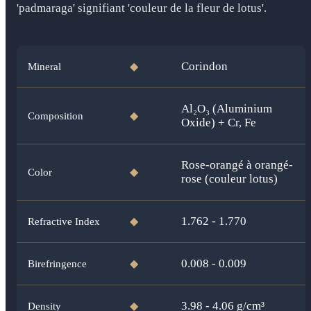
'padmaraga' signifiant 'couleur de la fleur de lotus'.
Corindon
Mineral
◆
Al₂O₃ (Aluminium
Composition
◆
Oxide) + Cr, Fe
Rose-orangé à orangé-
Color
◆
rose (couleur lotus)
1.762 - 1.770
Refractive Index
◆
0.008 - 0.009
Birefringence
◆
3.98 - 4.06
g/cm³
Density
◆