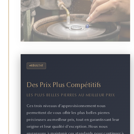
•
RÉSULTAT
Des Prix Plus Compétitifs
LES PLUS BELLES PIERRES AU MEILLEUR PRIX
Ces trois niveaux d'approvisionnement nous
permettent de vous offrir les plus belles pierres
précieuses au meilleur prix, tout en garantissant leur
origine et leur qualité d'exception. Nous nous
engageons à maintenir ces standards pour continuer à