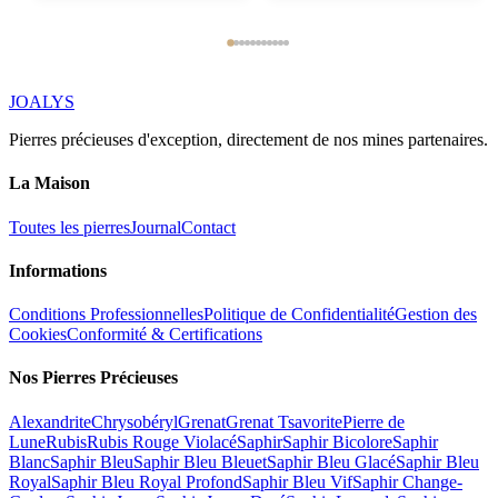
JOALYS
Pierres précieuses d'exception, directement de nos mines partenaires.
La Maison
Toutes les pierres
Journal
Contact
Informations
Conditions Professionnelles
Politique de Confidentialité
Gestion des
Cookies
Conformité & Certifications
Nos Pierres Précieuses
Alexandrite
Chrysobéryl
Grenat
Grenat Tsavorite
Pierre de
Lune
Rubis
Rubis Rouge Violacé
Saphir
Saphir Bicolore
Saphir
Blanc
Saphir Bleu
Saphir Bleu Bleuet
Saphir Bleu Glacé
Saphir Bleu
Royal
Saphir Bleu Royal Profond
Saphir Bleu Vif
Saphir Change-