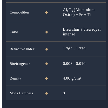
Al₂O₃ (Aluminium
Composition
◆
Oxide) + Fe + Ti
Bleu clair à bleu royal
Color
◆
intense
1.762 - 1.770
Refractive Index
◆
0.008 - 0.010
Birefringence
◆
4.00
g/cm³
Density
◆
9
Mohs Hardness
◆