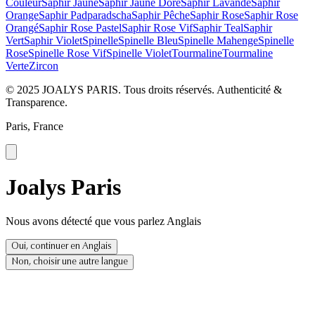
Couleur
Saphir Jaune
Saphir Jaune Doré
Saphir Lavande
Saphir
Orange
Saphir Padparadscha
Saphir Pêche
Saphir Rose
Saphir Rose
Orangé
Saphir Rose Pastel
Saphir Rose Vif
Saphir Teal
Saphir
Vert
Saphir Violet
Spinelle
Spinelle Bleu
Spinelle Mahenge
Spinelle
Rose
Spinelle Rose Vif
Spinelle Violet
Tourmaline
Tourmaline
Verte
Zircon
© 2025 JOALYS PARIS. Tous droits réservés. Authenticité &
Transparence.
Paris, France
Joalys Paris
Nous avons détecté que vous parlez Anglais
Oui, continuer en Anglais
Non, choisir une autre langue