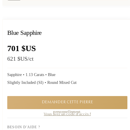
Blue Sapphire
701 $US
621 $US
/ct
Sapphire • 1.13 Carats • Blue
Slightly Included (SI) • Round Mixed Cut
DEMANDER CETTE PIERRE
Une pièce confidentielle. Demandez sa disponibilité, je vous réponds
personnellement.
Vous avez un code d'accès ?
BESOIN D'AIDE ?