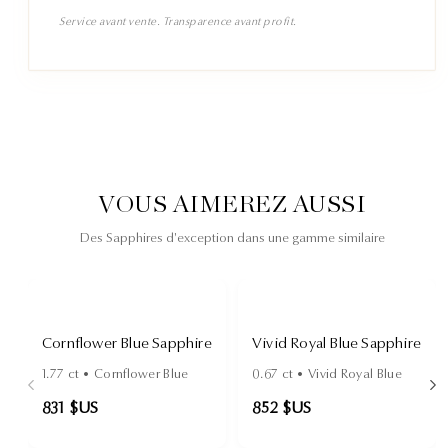
Service avant vente. Transparence avant profit.
VOUS AIMEREZ AUSSI
Des Sapphires d'exception dans une gamme similaire
Cornflower Blue Sapphire
Vivid Royal Blue Sapphire
1.77
ct •
Cornflower Blue
0.67
ct •
Vivid Royal Blue
831 $US
852 $US