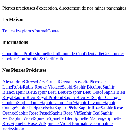
Pierres précieuses d'exception, directement de nos mines partenaires.
La Maison
Toutes les pierres
Journal
Contact
Informations
Conditions Professionnelles
Politique de Confidentialité
Gestion des
Cookies
Conformité & Certifications
Nos Pierres Précieuses
Alexandrite
Chrysobéryl
Grenat
Grenat Tsavorite
Pierre de
Lune
Rubis
Rubis Rouge Violacé
Saphir
Saphir Bicolore
Saphir
Blanc
Saphir Bleu
Saphir Bleu Bleuet
Saphir Bleu Glacé
Saphir Bleu
Royal
Saphir Bleu Royal Profond
Saphir Bleu Vif
Saphir Change-
Couleur
Saphir Jaune
Saphir Jaune Doré
Saphir Lavande
Saphir
Orange
Saphir Padparadscha
Saphir Pêche
Saphir Rose
Saphir Rose
Orangé
Saphir Rose Pastel
Saphir Rose Vif
Saphir Teal
Saphir
Vert
Saphir Violet
Spinelle
Spinelle Bleu
Spinelle Mahenge
Spinelle
Rose
Spinelle Rose Vif
Spinelle Violet
Tourmaline
Tourmaline
Verte
Zircon