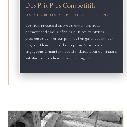
Des Prix Plus Compétitifs
LES PLUS BELLES PIERRES AU MEILLEUR PRIX
Ces trois niveaux d'approvisionnement nous
permettent de vous offrir les plus belles pierres
précieuses au meilleur prix, tout en garantissant leur
origine et leur qualité d'exception. Nous nous
engageons à maintenir ces standards pour continuer à
satisfaire notre clientèle la plus exigeante.