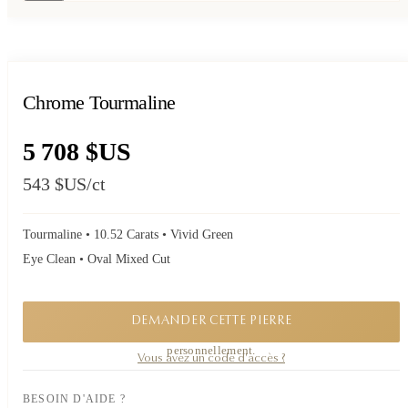
Chrome Tourmaline
5 708 $US
543 $US
/ct
Tourmaline • 10.52 Carats • Vivid Green
Eye Clean • Oval Mixed Cut
DEMANDER CETTE PIERRE
Une pièce confidentielle. Demandez sa disponibilité, je vous réponds
personnellement.
Vous avez un code d'accès ?
BESOIN D'AIDE ?