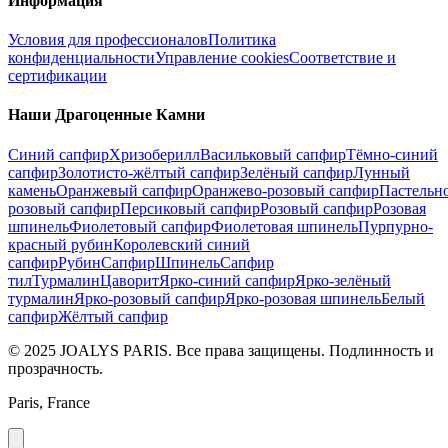
Информация
Условия для профессионалов
Политика
конфиденциальности
Управление cookies
Соответствие и
сертификации
Наши Драгоценные Камни
Синий сапфир
Хризоберилл
Васильковый сапфир
Тёмно-синий
сапфир
Золотисто-жёлтый сапфир
Зелёный сапфир
Лунный
камень
Оранжевый сапфир
Оранжево-розовый сапфир
Пастельн
розовый сапфир
Персиковый сапфир
Розовый сапфир
Розовая
шпинель
Фиолетовый сапфир
Фиолетовая шпинель
Пурпурно-
красный рубин
Королевский синий
сапфир
Рубин
Сапфир
Шпинель
Сапфир
тил
Турмалин
Цаворит
Ярко-синий сапфир
Ярко-зелёный
турмалин
Ярко-розовый сапфир
Ярко-розовая шпинель
Белый
сапфир
Жёлтый сапфир
© 2025 JOALYS PARIS. Все права защищены. Подлинность и
прозрачность.
Paris, France