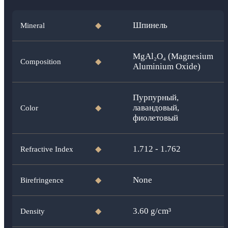
Шпинель
Mineral
◆
MgAl₂O₄ (Magnesium
Composition
◆
Aluminium Oxide)
Пурпурный,
лавандовый,
Color
◆
фиолетовый
1.712 - 1.762
Refractive Index
◆
None
Birefringence
◆
3.60
g/cm³
Density
◆