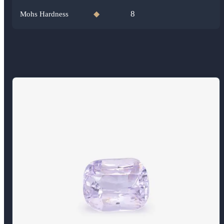
8
Mohs Hardness
◆