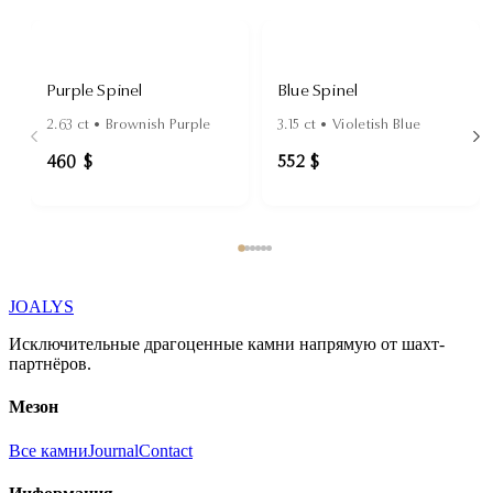
Purple Spinel
Blue Spinel
2.63
ct •
Brownish Purple
3.15
ct •
Violetish Blue
460 $
552 $
JOALYS
Исключительные драгоценные камни напрямую от шахт-
партнёров.
Мезон
Все камни
Journal
Contact