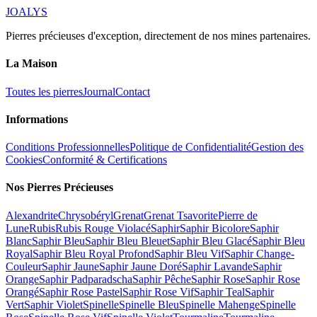
JOALYS
Pierres précieuses d'exception, directement de nos mines partenaires.
La Maison
Toutes les pierres
Journal
Contact
Informations
Conditions Professionnelles
Politique de Confidentialité
Gestion des
Cookies
Conformité & Certifications
Nos Pierres Précieuses
Alexandrite
Chrysobéryl
Grenat
Grenat Tsavorite
Pierre de
Lune
Rubis
Rubis Rouge Violacé
Saphir
Saphir Bicolore
Saphir
Blanc
Saphir Bleu
Saphir Bleu Bleuet
Saphir Bleu Glacé
Saphir Bleu
Royal
Saphir Bleu Royal Profond
Saphir Bleu Vif
Saphir Change-
Couleur
Saphir Jaune
Saphir Jaune Doré
Saphir Lavande
Saphir
Orange
Saphir Padparadscha
Saphir Pêche
Saphir Rose
Saphir Rose
Orangé
Saphir Rose Pastel
Saphir Rose Vif
Saphir Teal
Saphir
Vert
Saphir Violet
Spinelle
Spinelle Bleu
Spinelle Mahenge
Spinelle