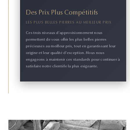
Des Prix Plus Compétitifs
LES PLUS BELLES PIERRES AU MEILLEUR PRIX
Ces trois niveaux d'approvisionnement nous
permettent de vous offrir les plus belles pierres
précieuses au meilleur prix, tout en garantissant leur
origine et leur qualité d'exception. Nous nous
engageons à maintenir ces standards pour continuer à
satisfaire notre clientèle la plus exigeante.