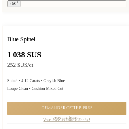
360°
Blue Spinel
1 038 $US
252 $US
/ct
Spinel • 4.12 Carats • Greyish Blue
Loupe Clean • Cushion Mixed Cut
DEMANDER CETTE PIERRE
Une pièce confidentielle. Demandez sa disponibilité, je vous réponds
personnellement.
Vous avez un code d'accès ?